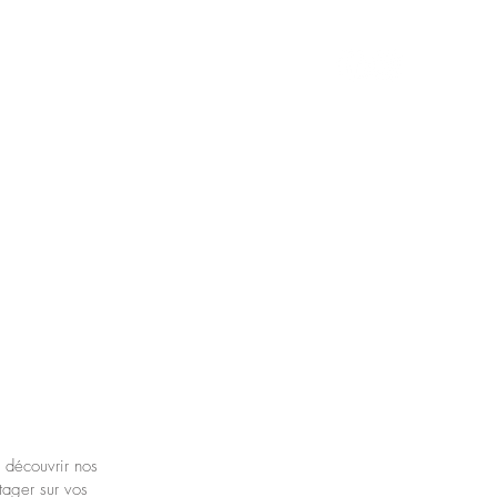
S
CONTACT
BLOG
En famille depuis 35 a
David : 06 20 90 07
Jacques : 06 19 68 
Charlène : 06 26 88
e découvrir nos
tager sur vos